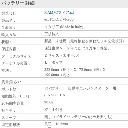
バッテリー 詳細
FIAMM(フィアム)
製造会社：
ecoFORCE VR900
製品名：
イタリア (Made In Italy)
生産国：
正規輸入
輸入方法：
新品 未使用（最終検査を兼ねたフル充電状態）
状態：
保証書付き ２年または３万キロ保証。
保証内容：
Ｄサイズ（太ポール）
ターミナルサイズ：
Ｌ タイプ
ターミナル位置：
353.0mm（長さ）X 175.0mm（幅）X
寸法：
190.0mm（高さ）
質量(重さ)：
12V(ボルト) 自動車エンジンスターター用
ボルト数：
(EN)900CCA
始動性能（CCA)：
90Ah
20時間率容量：
持ち手付き
持ち手：
無し（ドライバッテリーのため必要なし)
スコープ：
長辺 10.5mm
固定部形状：