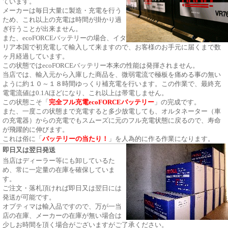
ています。
メーカーは毎日大量に製造・充電を行う
ため、これ以上の充電は時間が掛かり過
ぎ行うことが出来ません。
また、ecoFORCEバッテリーの場合、イタ
リア本国で初充電して輸入して来ますので、お客様のお手元に届くまで数
ヶ月経過しています。
この状態ではecoFORCEバッテリー本来の性能は発揮されません。
当店では、輸入元から入庫した商品を、微弱電流で極板を痛める事の無い
ように約１０～１８時間ゆっくり補充電を行います。この作業で、最終充
電電流値は0.1Aほどになり、これ以上は帯電しません。
この状態こそ「
完全フル充電
ecoFORCEバッテリー
」の完成です。
また、一度この状態まで充電すると多少放電しても、オルタネーター（車
の充電器）からの充電でもスムーズに元のフル充電状態に戻るので、寿命
が飛躍的に伸びます。
これは俗に「
バッテリーの当たり！
」を人為的に作る作業になります。
即日又は翌日発送
当店はディーラー等にも卸しているた
め、常に一定量の在庫を確保していま
す。
ご注文・落札頂ければ即日又は翌日には
発送が可能です。
オプティマは輸入品ですので、万が一当
店の在庫、メーカーの在庫が無い場合は
少しお時間を頂く場合がございますがご了承ください。