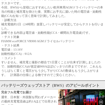
テスターです。
今回、BWSから皆様におすすめしたい欧州車用AGMドライバッテリーの本
当の性能と補充電を掛けた後、実際にお手元に届いた時の電圧値・始動性
能(CCA)を知って頂く意味で計測してみました。
・診断方法
補充電後約1日（24時間）放置しバッテリーが安定してからテストを行いま
した。
診断できる内容は電圧値・始動性能(CCA・瞬間出力電流値)です。
・テスト対象
FIAMM ecoFORCE VR900 AGMドライセルバッテリー
・テスト結果
電圧値：13.16V
始動性能(CCA)：912A
・コメント
すいません、補充電と撮影の都合で1日置くことが出来ず計測しましたの
で、始動性能(CCA)が規定値900Aほぼピッタリの所までですが、これもも
うしばらく置くと電圧がもう少し下がりCCAの数値ももう少し上がりま
す。 計測器の仕様による物ですのでご安心ください。
バッテリーズウェッブストア（BWS）のアピールポイント
完全フル充電でお届け
通常、日本製・外国製を問わずメーカー
の最終充電電流値は約1Aほどで出荷され