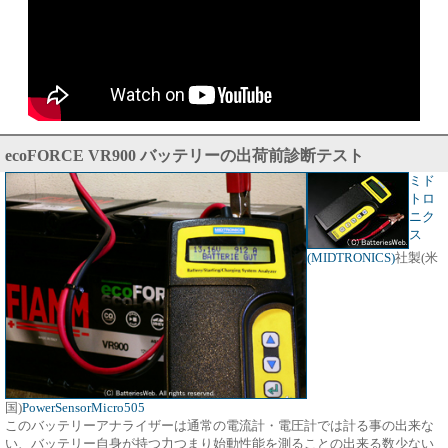
ecoFORCE VR900 バッテリーの出荷前診断テスト
ミド
トロ
ニク
ス
(MIDTRONICS)
社製(米
国)
PowerSensorMicro505
このバッテリーアナライザーは通常の電流計・電圧計では計る事の出来な
い、バッテリー自身が持つ力つまり始動性能を測ることの出来る数少ない