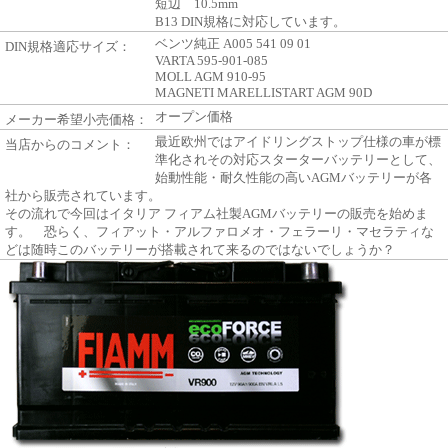
短辺 10.5mm
B13 DIN規格に対応しています。
ベンツ純正 A005 541 09 01
DIN規格適応サイズ：
VARTA 595-901-085
MOLL AGM 910-95
MAGNETI MARELLISTART AGM 90D
オープン価格
メーカー希望小売価格：
最近欧州ではアイドリングストップ仕様の車が標
当店からのコメント：
準化されその対応スターターバッテリーとして、
始動性能・耐久性能の高いAGMバッテリーが各
社から販売されています。
その流れで今回はイタリア フィアム社製AGMバッテリーの販売を始めま
す。 恐らく、フィアット・アルファロメオ・フェラーリ・マセラティな
どは随時このバッテリーが搭載されて来るのではないでしょうか？