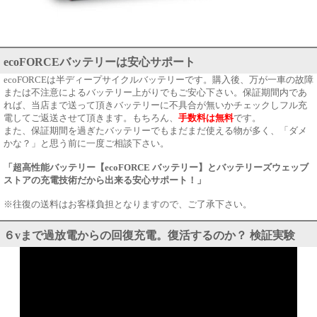
ecoFORCEバッテリーは安心サポート
ecoFORCEは半ディープサイクルバッテリーです。購入後、万が一車の故障
または不注意によるバッテリー上がりでもご安心下さい。保証期間内であ
れば、当店まで送って頂きバッテリーに不具合が無いかチェックしフル充
電してご返送させて頂きます。もちろん、
手数料は無料
です。
また、保証期間を過ぎたバッテリーでもまだまだ使える物が多く、「ダメ
かな？」と思う前に一度ご相談下さい。
「超高性能バッテリー【
ecoFORCE バッテリー
】とバッテリーズウェッブ
ストアの充電技術だから出来る安心サポート！」
※往復の送料はお客様負担となりますので、ご了承下さい。
６vまで過放電からの回復充電。復活するのか？ 検証実験