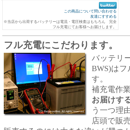
この商品について問い合わせる
友達にすすめる
※当店から出荷するバッテリーは電流・電圧検査はもちろん 完全
フル充電にてお客様へお届けします。
フル充電にこだわります。
バッテリ
BWS)は
す。
補充電作
お届けす
う一つ理
店頭で販