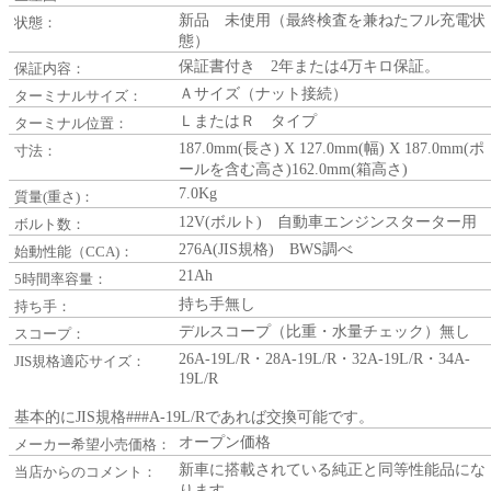
新品 未使用（最終検査を兼ねたフル充電状
状態：
態）
保証書付き 2年または4万キロ保証。
保証内容：
Ａサイズ（ナット接続）
ターミナルサイズ：
ＬまたはＲ タイプ
ターミナル位置：
187.0mm(長さ) X 127.0mm(幅) X 187.0mm(ポ
寸法：
ールを含む高さ)162.0mm(箱高さ)
7.0Kg
質量(重さ)：
12V(ボルト) 自動車エンジンスターター用
ボルト数：
276A(JIS規格) BWS調べ
始動性能（CCA)：
21Ah
5時間率容量：
持ち手無し
持ち手：
デルスコープ（比重・水量チェック）無し
スコープ：
26A-19L/R・28A-19L/R・32A-19L/R・34A-
JIS規格適応サイズ：
19L/R
基本的にJIS規格###A-19L/Rであれば交換可能です。
オープン価格
メーカー希望小売価格：
新車に搭載されている純正と同等性能品にな
当店からのコメント：
ります。