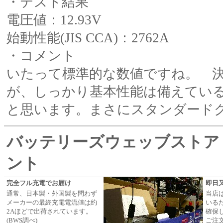
・テスト結果
電圧値：12.93V
始動性能(JIS CCA)：2762A
・コメント
いたって標準的な数値ですね。 
が、しっかり基本性能は備えてい
と思います。まさにスタンダード
バッテリーズウェッブストア
ント
完全フル充電でお届け
即日
通常、日本製・外国製を問わず
当店
メーカーの最終充電電流値は約
いる
2Aほどで出荷されています。
確保
(BWS調べ)
ご注