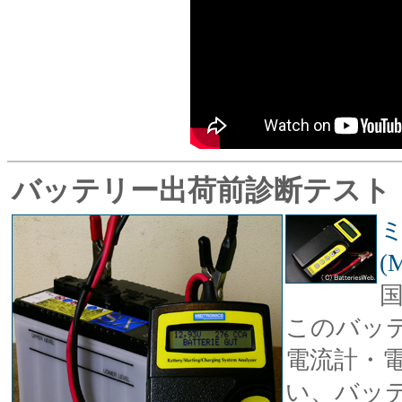
バッテリー出荷前診断テスト
(
国
このバッ
電流計・
い、バッ