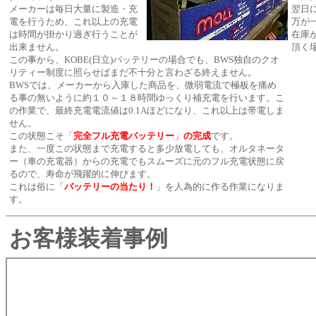
メーカーは毎日大量に製造・充
翌日
電を行うため、これ以上の充電
万が
は時間が掛かり過ぎ行うことが
在庫
出来ません。
頂く
この事から、KOBE(日立)バッテリーの場合でも、BWS独自のクオ
リティー制度に照らせばまだ不十分と言わざる終えません。
BWSでは、メーカーから入庫した商品を、微弱電流で極板を痛め
る事の無いように約１０～１８時間ゆっくり補充電を行います。こ
の作業で、最終充電電流値は0.1Aほどになり、これ以上は帯電しま
せん。
この状態こそ「
完全フル充電
バッテリー
」
の完成
です。
また、一度この状態まで充電すると多少放電しても、オルタネータ
ー（車の充電器）からの充電でもスムーズに元のフル充電状態に戻
るので、寿命が飛躍的に伸びます。
これは俗に「
バッテリーの当たり！
」を人為的に作る作業になりま
す。
お客様装着事例