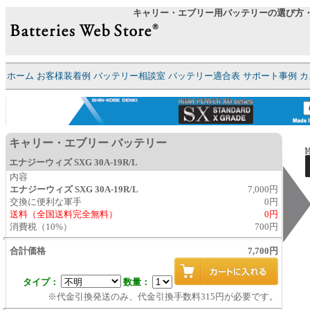
キャリー・エブリー用バッテリーの選び方・
ホーム
お客様装着例
バッテリー相談室
バッテリー適合表
サポート事例
カ
キャリー・エブリー バッテリー
エナジーウィズ SXG 30A-19R/L
内容
エナジーウィズ SXG 30A-19R/L
7,000円
交換に便利な軍手
0円
送料（全国送料完全無料）
0円
消費税（10%）
700円
合計価格
7,700円
タイプ：
数量：
※代金引換発送のみ、代金引換手数料315円が必要です。