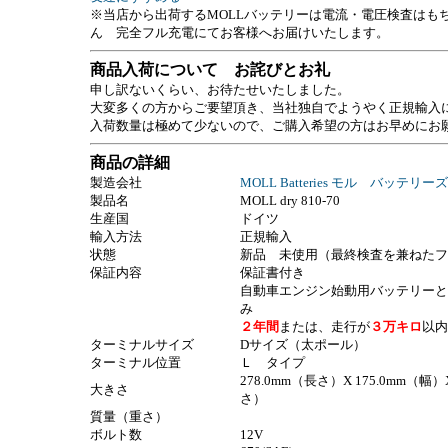
※当店から出荷するMOLLバッテリーは電流・電圧検査はも
ん 完全フル充電にてお客様へお届けいたします。
商品入荷について お詫びとお礼
申し訳ないくらい、お待たせいたしました。
大変多くの方からご要望頂き、当社独自でようやく正規輸入
入荷数量は極めて少ないので、ご購入希望の方はお早めにお
商品の詳細
製造会社
MOLL Batteries モル バッテリ
製品名
MOLL dry 810-70
生産国
ドイツ
輸入方法
正規輸入
状態
新品 未使用（最終検査を兼ねたフ
保証内容
保証書付き
自動車エンジン始動用バッテリーと
み
２年間
または、走行が
３万キロ
以内
ターミナルサイズ
Dサイズ（太ポール）
ターミナル位置
Ｌ タイプ
278.0mm（長さ）X 175.0mm（幅）X
大きさ
さ）
質量（重さ）
ボルト数
12V