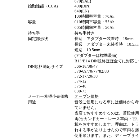
670(SAE)
始動性能（CCA)
400(DIN)
640(EN)
100時間率容量：70Ah
容量
010時間率容量：55Ah
005時間率容量：50Ah
持ち手
持ち手付き
固定部形状
長辺 アダプター装着時 19mm
長辺 アダプター未装着時 10.5m
短辺 10.5mm
(アダプターは標準装備)
B13/B14 DIN規格ほぼ全てに対応
566-18/38/47
DIN規格適応サイズ
570-69/70/77/82/83
572-17/20/30
574-12
575-40
830-75
メーカー希望小売価格
オープン
価格
用途
普段ご使用になる車には価格から考
ていません。
当店でおすすめするのは、普段使用
両(セカンドカー・レース車両・古
載をおすすめします。理由は、ドラ
れする事がありませんので車両を痛
使用頂けます。また、ディープサイ