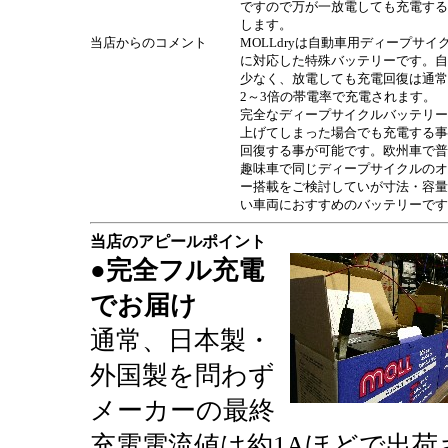
ですので万が一放電しても充電する
します。
当店からのコメント
MOLLdryは自動車用ディープサイ
に対応した特殊バッテリーです。自
少なく、放電しても充電回復は通常
2～3倍の帯電率で充電されます。
完全なディープサイクルバッテリー
上げてしまった場合でも充電する事
回復する事が可能です。欧州車で普
趣味車で同じディープサイクルのオ
ー搭載をご検討していが寸法・容量
い車両におすすめのバッテリーです
当店のアピールポイント
●完全フル充電
でお届け
通常、日本製・
外国製を問わず
メーカーの最終
充電電流値は約1Aほどで出荷