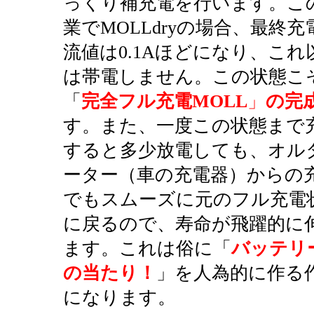
っくり補充電を行います。こ
業でMOLLdryの場合、最終充
流値は0.1Aほどになり、これ
は帯電しません。この状態こ
「
完全フル充電MOLL
」
の完
す。また、一度この状態まで
すると多少放電しても、オル
ーター（車の充電器）からの
でもスムーズに元のフル充電
に戻るので、寿命が飛躍的に
ます。これは俗に「
バッテリ
の当たり！
」を人為的に作る
になります。