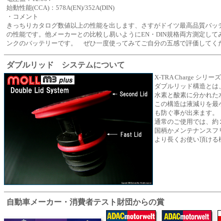
始動性能(CCA)：578A(EN)/352A(DIN)
・コメント
きっちりカタログ数値以上の性能を出します、さすがドイツ最高品質バッ
の性能です。他メーカーとの比較し易いようにEN・DIN規格両方測定して
ンクのバッテリーです。 ぜひ一度使ってみてご自分の五感で評価してく
ダブルリッド システムについて
X-TRA Charge
ダブルリッド構造とは
水素と酸素に分かれた
この構造は液減りを最
も防ぐ事が出来ます。
通常のご使用では、約
国柄かメンテナンスフ
より長くお使い頂ける
自動車メーカー・消費者テスト財団からの賞