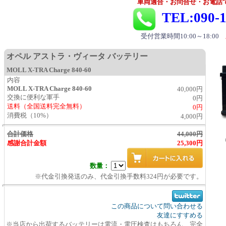
車両適合・お問合せ・お電話
TEL:090-1
受付営業時間10:00～18:00
オペル アストラ・ヴィータ バッテリー
MOLL X-TRA Charge 840-60
内容
MOLL X-TRA Charge 840-60
40,000円
交換に便利な軍手
0円
送料（全国送料完全無料）
0円
消費税（10%）
4,000円
合計価格
44,000円
感謝合計金額
25,300円
数量：
※代金引換発送のみ、代金引換手数料324円が必要です。
この商品について問い合わせる
友達にすすめる
※当店から出荷するバッテリーは電流・電圧検査はもちろん 完全