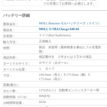
フル充電にてお客様へお届けします。
バッテリー詳細
MOLL Batteries モルバッテリーズ（ドイツ）
製造会社：
MOLL X-TRA Charge 840-60
製品名：
ドイツ(Bad Staffelstein)
生産国：
正規輸入
輸入方法：
新品 未使用（最終検査を兼ねたフル充電状
状態：
態）
保証書付き ２年または３万キロ保証。
保証内容：
Ｄサイズ（太ポール）
ターミナルサイズ：
Ｌ タイプ
ターミナル位置：
246.0mm（長さ）X 175.0mm（幅）X
寸法：
175.0mm（高さ）
質量(重さ)：
12V(ボルト) 自動車エンジンスターター用
ボルト数：
600(EN)
始動性能（CCA)：
60Ah
20時間率容量：