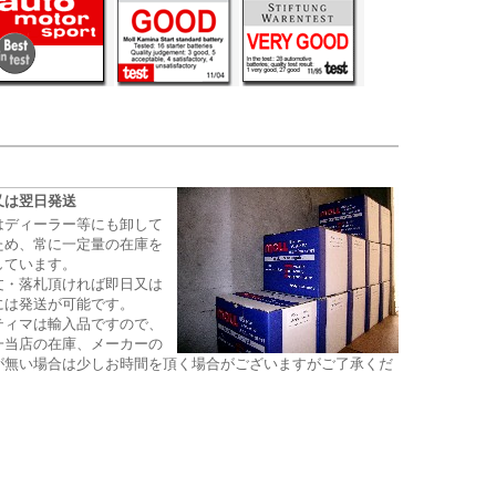
又は翌日発送
はディーラー等にも卸して
ため、常に一定量の在庫を
しています。
文・落札頂ければ即日又は
には発送が可能です。
ティマは輸入品ですので、
一当店の在庫、メーカーの
が無い場合は少しお時間を頂く場合がございますがご了承くだ
。