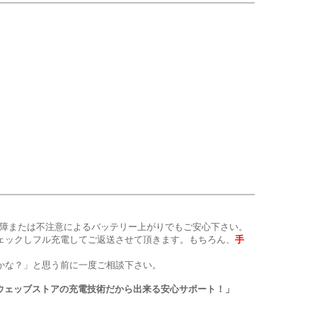
が一車の故障または不注意によるバッテリー上がりでもご安心下さい。
ェックしフル充電してご返送させて頂きます。もちろん、
手
かな？」と思う前に一度ご相談下さい。
ウェッブストアの充電技術だから出来る安心サポート！」