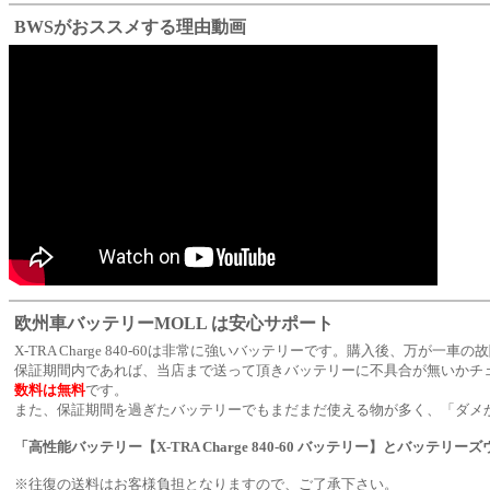
BWSがおススメする理由動画
欧州車バッテリーMOLL は安心サポート
X-TRA Charge 840-60は非常に強いバッテリーです。購入後、万
保証期間内であれば、当店まで送って頂きバッテリーに不具合が無いかチ
数料は無料
です。
また、保証期間を過ぎたバッテリーでもまだまだ使える物が多く、「ダメ
「高性能バッテリー【
X-TRA Charge 840-60 バッテリー
】とバッテリーズ
※往復の送料はお客様負担となりますので、ご了承下さい。