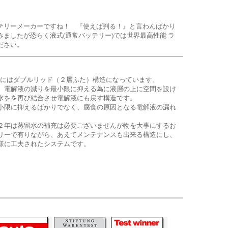
テリーメーカーですね！ 『使えば判る！』と言わんばかり
みましたが恐らく液式(通常バッテリー)では世界最高性能 ラ
ださい。
 シリーズにはダブルリッド（２層ふた）構造になっています。
、電解液の減りを最小限に抑える為に液層の上に空間を設け
水をを再び結合させ電解液にも戻す構造です。
小限に抑えるばかりでなく、腐食の原因となる電解液の漏れ
２年は蒸留水の補充は必要ございませんが物を大事にするお
リーで有りながら、あえてメンテナンスも出来る構造にし、
様に工夫されたシステムです。