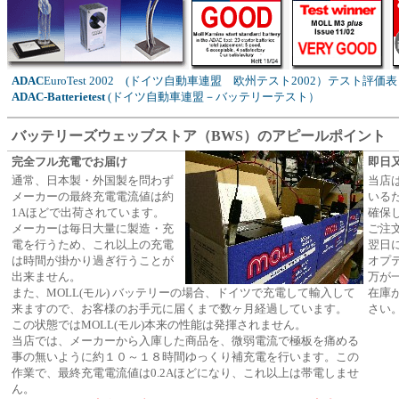
ADAC
EuroTest 2002 (ドイツ自動車連盟 欧州テスト2002）テスト評価表
ADAC-Batterietest
(ドイツ自動車連盟－バッテリーテスト）
バッテリーズウェッブストア（BWS）のアピールポイント
完全フル充電でお届け
即日
通常、日本製・外国製を問わず
当店
メーカーの最終充電電流値は約
いる
1Aほどで出荷されています。
確保
メーカーは毎日大量に製造・充
ご注
電を行うため、これ以上の充電
翌日
は時間が掛かり過ぎ行うことが
オプ
出来ません。
万が
また、MOLL(モル) バッテリーの場合、ドイツで充電して輸入して
在庫
来ますので、お客様のお手元に届くまで数ヶ月経過しています。
さい
この状態ではMOLL(モル)本来の性能は発揮されません。
当店では、メーカーから入庫した商品を、微弱電流で極板を痛める
事の無いように約１０～１８時間ゆっくり補充電を行います。この
作業で、最終充電電流値は0.2Aほどになり、これ以上は帯電しませ
ん。