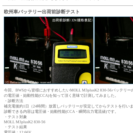
欧州車バッテリー出荷前診断テスト
今回、BWSから皆様におすすめしたいMOLL M3plusK2 830-56バ
の電圧値・始動性能(CCA)を知って頂く意味で計測してみました。
・診断方法
補充電後約1日（24時間）放置しバッテリーが安定してからテストを行い
診断できる内容は電圧値・始動性能(CCA・瞬間出力電流値)です。
・テスト対象
MOLL M3plusK2 830-56
・テスト結果
電圧値：12.66V