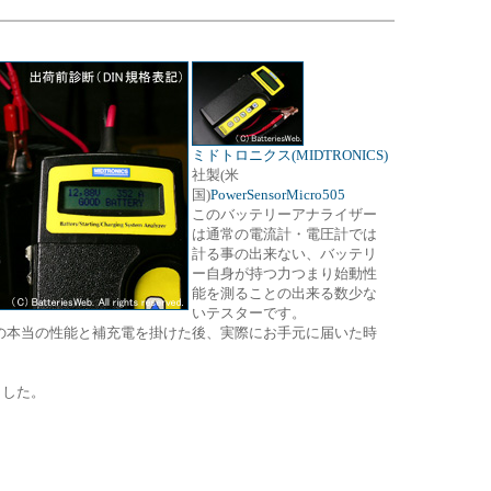
ミドトロニクス(MIDTRONICS)
社製(米
国)
PowerSensorMicro505
このバッテリーアナライザー
は通常の電流計・電圧計では
計る事の出来ない、バッテリ
ー自身が持つ力つまり始動性
能を測ることの出来る数少な
いテスターです。
ッテリーの本当の性能と補充電を掛けた後、実際にお手元に届いた時
ました。