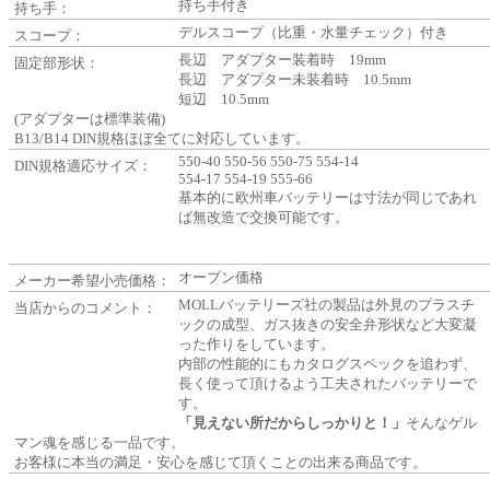
持ち手付き
持ち手：
デルスコープ（比重・水量チェック）付き
スコープ：
長辺 アダプター装着時 19mm
固定部形状：
長辺 アダプター未装着時 10.5mm
短辺 10.5mm
(アダプターは標準装備)
B13/B14 DIN規格ほぼ全てに対応しています。
550-40 550-56 550-75 554-14
DIN規格適応サイズ：
554-17 554-19 555-66
基本的に欧州車バッテリーは寸法が同じであれ
ば無改造で交換可能です。
オープン価格
メーカー希望小売価格：
MOLLバッテリーズ社の製品は外見のプラスチ
当店からのコメント：
ックの成型、ガス抜きの安全弁形状など大変凝
った作りをしています。
内部の性能的にもカタログスペックを追わず、
長く使って頂けるよう工夫されたバッテリーで
す。
「見えない所だからしっかりと！」
そんなゲル
マン魂を感じる一品です。
お客様に本当の満足・安心を感じて頂くことの出来る商品です。